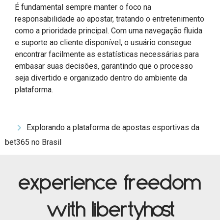
É fundamental sempre manter o foco na
responsabilidade ao apostar, tratando o entretenimento
como a prioridade principal. Com uma navegação fluida
e suporte ao cliente disponível, o usuário consegue
encontrar facilmente as estatísticas necessárias para
embasar suas decisões, garantindo que o processo
seja divertido e organizado dentro do ambiente da
plataforma.
Explorando a plataforma de apostas esportivas da
bet365 no Brasil
experience freedom
with liberty
host