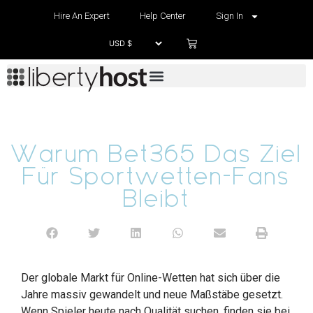
Hire An Expert
Help Center
Sign In
Warum Bet365 Das Ziel
Für Sportwetten-Fans
Bleibt
Der globale Markt für Online-Wetten hat sich über die
Jahre massiv gewandelt und neue Maßstäbe gesetzt.
Wenn Spieler heute nach Qualität suchen, finden sie bei