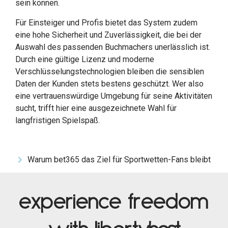
sein können.
Für Einsteiger und Profis bietet das System zudem
eine hohe Sicherheit und Zuverlässigkeit, die bei der
Auswahl des passenden Buchmachers unerlässlich ist.
Durch eine gültige Lizenz und moderne
Verschlüsselungstechnologien bleiben die sensiblen
Daten der Kunden stets bestens geschützt. Wer also
eine vertrauenswürdige Umgebung für seine Aktivitäten
sucht, trifft hier eine ausgezeichnete Wahl für
langfristigen Spielspaß.
Warum bet365 das Ziel für Sportwetten-Fans bleibt
experience freedom