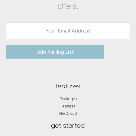
offers.
Join Mailing List
features
Packages
Features
NextCloud
get started