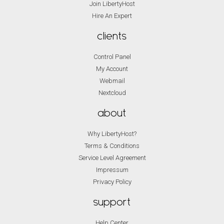
Join LibertyHost
Hire An Expert
clients
Control Panel
My Account
Webmail
Nextcloud
about
Why LibertyHost?
Terms & Conditions
Service Level Agreement
Impressum
Privacy Policy
support
Help Center