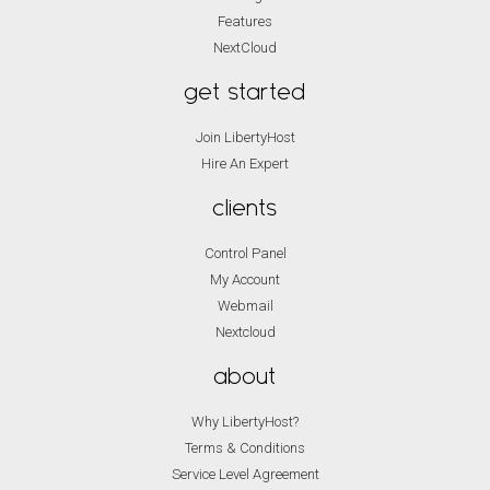
Features
NextCloud
get started
Join LibertyHost
Hire An Expert
clients
Control Panel
My Account
Webmail
Nextcloud
about
Why LibertyHost?
Terms & Conditions
Service Level Agreement