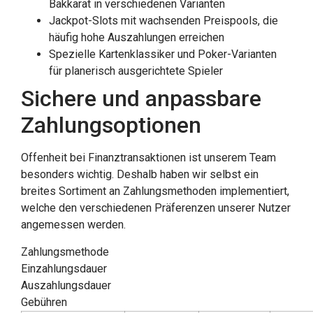
Bakkarat in verschiedenen Varianten
Jackpot-Slots mit wachsenden Preispools, die
häufig hohe Auszahlungen erreichen
Spezielle Kartenklassiker und Poker-Varianten
für planerisch ausgerichtete Spieler
Sichere und anpassbare
Zahlungsoptionen
Offenheit bei Finanztransaktionen ist unserem Team
besonders wichtig. Deshalb haben wir selbst ein
breites Sortiment an Zahlungsmethoden implementiert,
welche den verschiedenen Präferenzen unserer Nutzer
angemessen werden.
Zahlungsmethode
Einzahlungsdauer
Auszahlungsdauer
Gebühren