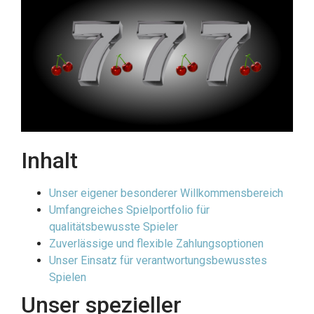
Inhalt
Unser eigener besonderer Willkommensbereich
Umfangreiches Spielportfolio für
qualitätsbewusste Spieler
Zuverlässige und flexible Zahlungsoptionen
Unser Einsatz für verantwortungsbewusstes
Spielen
Unser spezieller