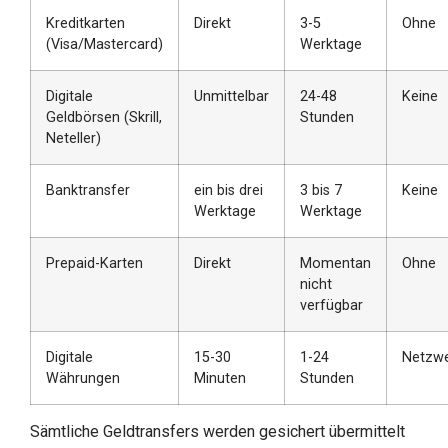
Kreditkarten
Direkt
3-5
Ohne
(Visa/Mastercard)
Werktage
Digitale
Unmittelbar
24-48
Keine
Geldbörsen (Skrill,
Stunden
Neteller)
Banktransfer
ein bis drei
3 bis 7
Keine
Werktage
Werktage
Prepaid-Karten
Direkt
Momentan
Ohne
nicht
verfügbar
Digitale
15-30
1-24
Netzw
Währungen
Minuten
Stunden
Sämtliche Geldtransfers werden gesichert übermittelt