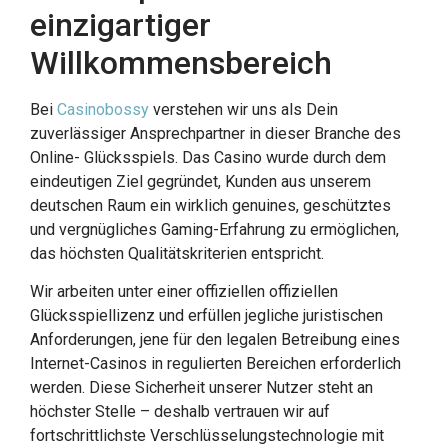
einzigartiger
Willkommensbereich
Bei
Casinobossy
verstehen wir uns als Dein
zuverlässiger Ansprechpartner in dieser Branche des
Online- Glücksspiels. Das Casino wurde durch dem
eindeutigen Ziel gegründet, Kunden aus unserem
deutschen Raum ein wirklich genuines, geschütztes
und vergnügliches Gaming-Erfahrung zu ermöglichen,
das höchsten Qualitätskriterien entspricht.
Wir arbeiten unter einer offiziellen offiziellen
Glücksspiellizenz und erfüllen jegliche juristischen
Anforderungen, jene für den legalen Betreibung eines
Internet-Casinos in regulierten Bereichen erforderlich
werden. Diese Sicherheit unserer Nutzer steht an
höchster Stelle – deshalb vertrauen wir auf
fortschrittlichste Verschlüsselungstechnologie mit