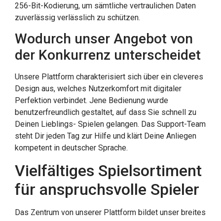
256-Bit-Kodierung, um sämtliche vertraulichen Daten
zuverlässig verlässlich zu schützen.
Wodurch unser Angebot von
der Konkurrenz unterscheidet
Unsere Plattform charakterisiert sich über ein cleveres
Design aus, welches Nutzerkomfort mit digitaler
Perfektion verbindet. Jene Bedienung wurde
benutzerfreundlich gestaltet, auf dass Sie schnell zu
Deinen Lieblings- Spielen gelangen. Das Support-Team
steht Dir jeden Tag zur Hilfe und klärt Deine Anliegen
kompetent in deutscher Sprache.
Vielfältiges Spielsortiment
für anspruchsvolle Spieler
Das Zentrum von unserer Plattform bildet unser breites