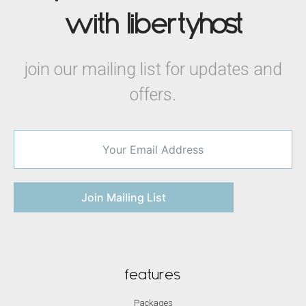
with liberty
host
join our mailing list for updates and
offers.
Join Mailing List
features
Packages