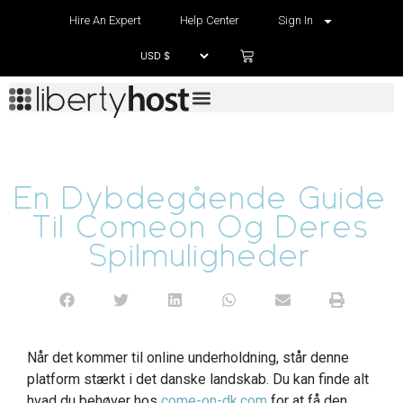
Hire An Expert
Help Center
Sign In
En Dybdegående Guide
Til Comeon Og Deres
Spilmuligheder
Når det kommer til online underholdning, står denne
platform stærkt i det danske landskab. Du kan finde alt
hvad du behøver hos
come-on-dk.com
for at få den