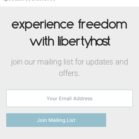
experience freedom
with liberty
host
join our mailing list for updates and
offers.
Join Mailing List