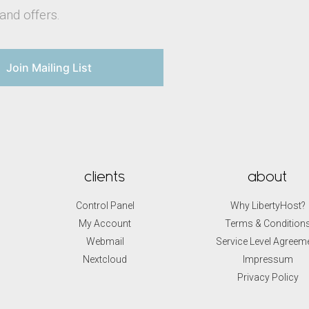
 and offers.
Join Mailing List
clients
about
Control Panel
Why LibertyHost?
My Account
Terms & Condition
Webmail
Service Level Agreem
Nextcloud
Impressum
Privacy Policy