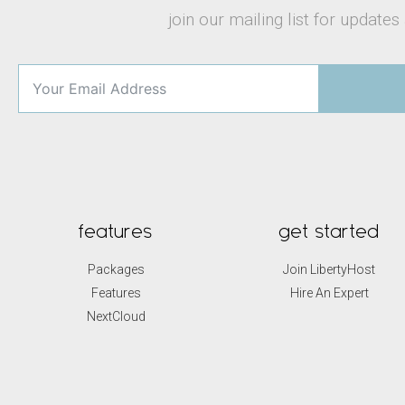
join our mailing list for updates
features
get started
Packages
Join LibertyHost
Features
Hire An Expert
NextCloud