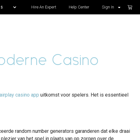
Hire An Expert
Help Center
Sign In
Moderne Casino
airplay casino app
uitkomst voor spelers. Het is essentieel
ificeerde random number generators garanderen dat elke draai
plezier van het spel in plaats van op zorgen over de