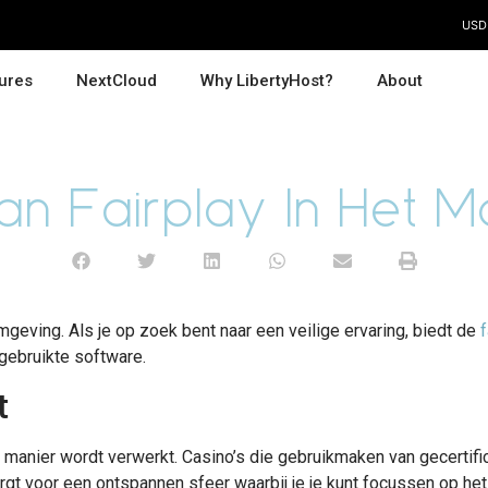
ures
NextCloud
Why LibertyHost?
About
an Fairplay In Het 
geving. Als je op zoek bent naar een veilige ervaring, biedt de
f
gebruikte software.
t
jke manier wordt verwerkt. Casino’s die gebruikmaken van gecert
gt voor een ontspannen sfeer waarbij je je kunt focussen op het 