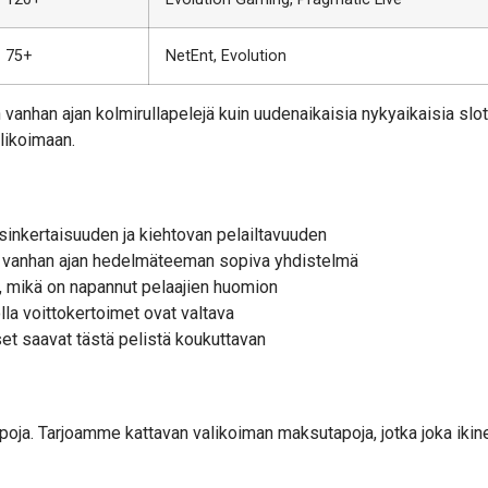
75+
NetEnt, Evolution
an ajan kolmirullapelejä kuin uudenaikaisia nykyaikaisia slottej
likoimaan.
ksinkertaisuuden ja kiehtovan pelailtavuuden
 vanhan ajan hedelmäteeman sopiva yhdistelmä
 mikä on napannut pelaajien huomion
olla voittokertoimet ovat valtava
et saavat tästä pelistä koukuttavan
elppoja. Tarjoamme kattavan valikoiman maksutapoja, jotka joka i