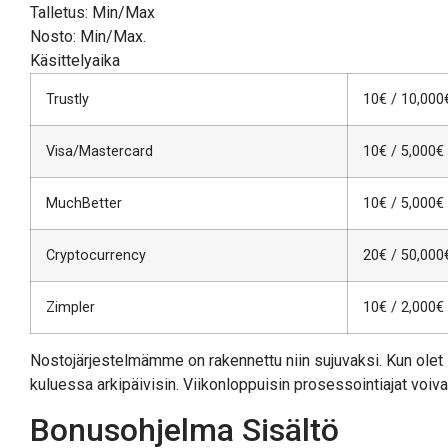
Talletus: Min/Max
Nosto: Min/Max.
Käsittelyaika
Trustly
10€ / 10,000
Visa/Mastercard
10€ / 5,000€
MuchBetter
10€ / 5,000€
Cryptocurrency
20€ / 50,000
Zimpler
10€ / 2,000€
Nostojärjestelmämme on rakennettu niin sujuvaksi. Kun olet 
kuluessa arkipäivisin. Viikonloppuisin prosessointiajat voi
Bonusohjelma Sisältö