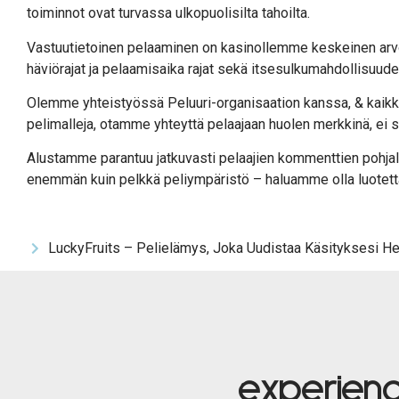
toiminnot ovat turvassa ulkopuolisilta tahoilta.
Vastuutietoinen pelaaminen on kasinollemme keskeinen arvo. 
häviörajat ja pelaamisaika rajat sekä itsesulkumahdollisuude
Olemme yhteistyössä Peluuri-organisaation kanssa, & kaikk
pelimalleja, otamme yhteyttä pelaajaan huolen merkkinä, ei s
Alustamme parantuu jatkuvasti pelaajien kommenttien pohjal
enemmän kuin pelkkä peliympäristö – haluamme olla luotettav
LuckyFruits – Pelielämys, Joka Uudistaa Käsityksesi H
experienc