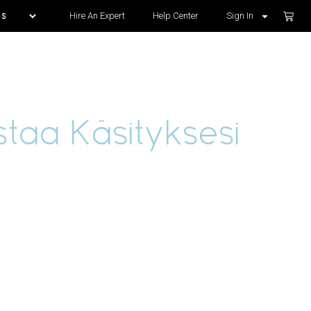
Hire An Expert
Help Center
Sign In
staa Käsityksesi