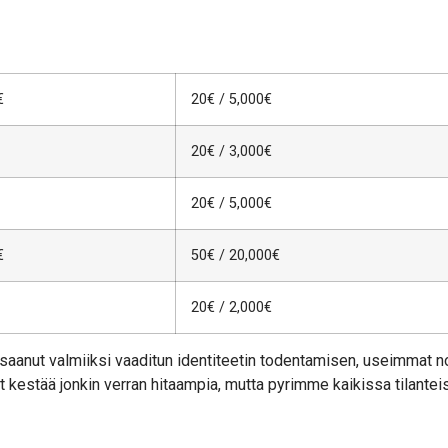
€
20€ / 5,000€
20€ / 3,000€
20€ / 5,000€
€
50€ / 20,000€
20€ / 2,000€
saanut valmiiksi vaaditun identiteetin todentamisen, useimmat no
vat kestää jonkin verran hitaampia, mutta pyrimme kaikissa tilan