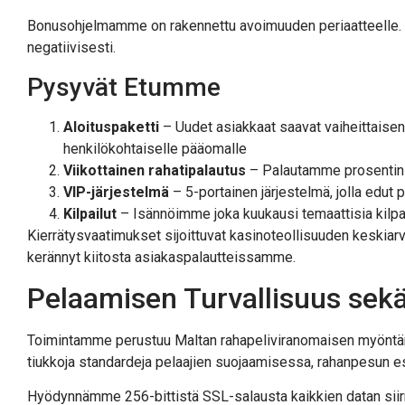
Bonusohjelmamme on rakennettu avoimuuden periaatteelle. Kuki
negatiivisesti.
Pysyvät Etumme
Aloituspaketti
– Uudet asiakkaat saavat vaiheittaisen
henkilökohtaiselle pääomalle
Viikottainen rahatipalautus
– Palautamme prosentin n
VIP-järjestelmä
– 5-portainen järjestelmä, jolla edut 
Kilpailut
– Isännöimme joka kuukausi temaattisia kilpailu
Kierrätysvaatimukset sijoittuvat kasinoteollisuuden keskiarv
kerännyt kiitosta asiakaspalautteissamme.
Pelaamisen Turvallisuus sekä
Toimintamme perustuu Maltan rahapeliviranomaisen myöntämä
tiukkoja standardeja pelaajien suojaamisessa, rahanpesun 
Hyödynnämme 256-bittistä SSL-salausta kaikkien datan siirr