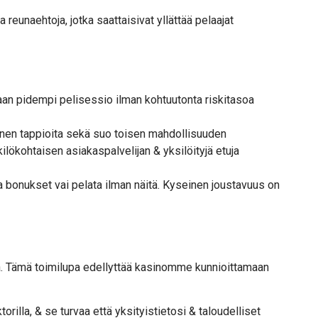
eunaehtoja, jotka saattaisivat yllättää pelaajat
aan pidempi pelisessio ilman kohtuutonta riskitasoa
nnen tappioita sekä suo toisen mahdollisuuden
ilökohtaisen asiakaspalvelijan & yksilöityjä etuja
da bonukset vai pelata ilman näitä. Kyseinen joustavuus on
a. Tämä toimilupa edellyttää kasinomme kunnioittamaan
la, & se turvaa että yksityistietosi & taloudelliset