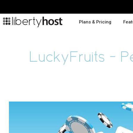
Plans & Pricing
Feat
LuckyFruits – P