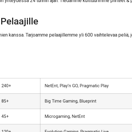
n yhteydessä 24 tunnin ajan. Tiedämme kulttuurimme piirteet & p
Pelaajille
en kanssa. Tarjoamme pelaajillemme yli 600 vaihtelevaa peliä, j
240+
NetEnt, Play’n GO, Pragmatic Play
85+
Big Time Gaming, Blueprint
45+
Microgaming, NetEnt
120+
Evolution Gaming, Pragmatic Live