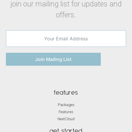
join our mailing list for updates and
offers.
Join Mailing List
features
Packages
Features
NextCloud
get started