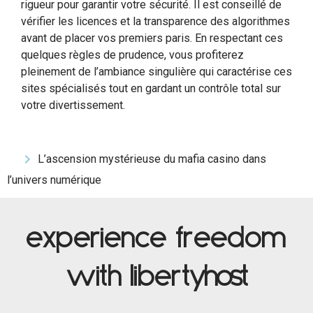
rigueur pour garantir votre sécurité. Il est conseillé de
vérifier les licences et la transparence des algorithmes
avant de placer vos premiers paris. En respectant ces
quelques règles de prudence, vous profiterez
pleinement de l’ambiance singulière qui caractérise ces
sites spécialisés tout en gardant un contrôle total sur
votre divertissement.
L’ascension mystérieuse du mafia casino dans
l’univers numérique
experience freedom
with liberty
host