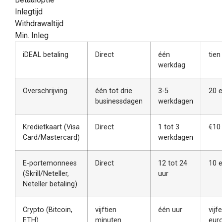
Inlegtijd
Withdrawaltijd
Min. Inleg
iDEAL betaling
Direct
één
tien
werkdag
Overschrijving
één tot drie
3-5
20 
businessdagen
werkdagen
Kredietkaart (Visa
Direct
1 tot 3
€10
Card/Mastercard)
werkdagen
E-portemonnees
Direct
12 tot 24
10 
(Skrill/Neteller,
uur
Neteller betaling)
Crypto (Bitcoin,
vijftien
één uur
vijf
ETH)
minuten
eur