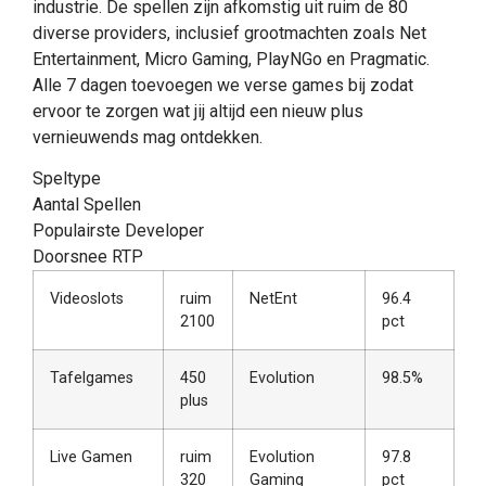
industrie. De spellen zijn afkomstig uit ruim de 80
diverse providers, inclusief grootmachten zoals Net
Entertainment, Micro Gaming, PlayNGo en Pragmatic.
Alle 7 dagen toevoegen we verse games bij zodat
ervoor te zorgen wat jij altijd een nieuw plus
vernieuwends mag ontdekken.
Speltype
Aantal Spellen
Populairste Developer
Doorsnee RTP
Videoslots
ruim
NetEnt
96.4
2100
pct
Tafelgames
450
Evolution
98.5%
plus
Live Gamen
ruim
Evolution
97.8
320
Gaming
pct