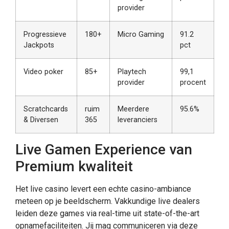
provider
Progressieve
180+
Micro Gaming
91.2
Jackpots
pct
Video poker
85+
Playtech
99,1
provider
procent
Scratchcards
ruim
Meerdere
95.6%
& Diversen
365
leveranciers
Live Gamen Experience van
Premium kwaliteit
Het live casino levert een echte casino-ambiance
meteen op je beeldscherm. Vakkundige live dealers
leiden deze games via real-time uit state-of-the-art
opnamefaciliteiten. Jij mag communiceren via deze