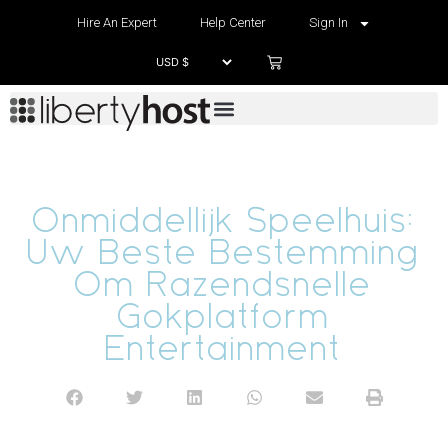
Hire An Expert
Help Center
Sign In
Onmiddellijk Speelhuis:
Uw Beste Bestemming
Om Razendsnelle
Gokplatform
Entertainment