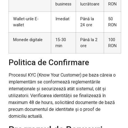
business
lucrătoare
RON
Wallet-urile E-
Imediat
Până la
50
wallet
24 ore
RON
Monede digitale
15-30
Până la 2
100
min
ore
RON
Politica de Confirmare
Procesul KYC (Know Your Customer) pe baza căreia o
implementăm se conformează reglementările
internaționale și securizează atât sistemul, cât și
utilizatorii. Verificarea identității se finalizează în
maximum 48 de hours, solicitând documente de bază
precum documentul de identitate și o proof de
domiciliu actuală.