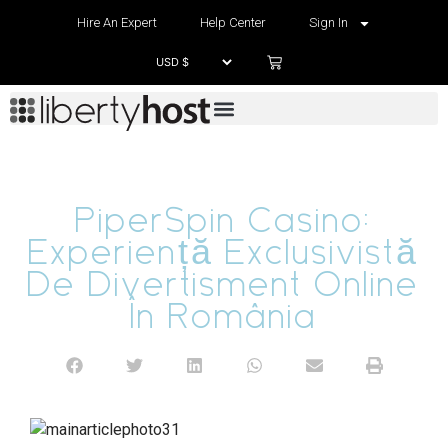
Hire An Expert
Help Center
Sign In
PiperSpin Casino:
Experiență Exclusivistă
De Divertisment Online
În România