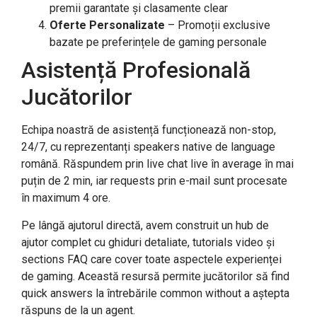
premii garantate și clasamente clear
Oferte Personalizate
– Promoții exclusive
bazate pe preferințele de gaming personale
Asistență Profesională
Jucătorilor
Echipa noastră de asistență funcționează non-stop,
24/7, cu reprezentanți speakers native de language
română. Răspundem prin live chat live în average în mai
puțin de 2 min, iar requests prin e-mail sunt procesate
în maximum 4 ore.
Pe lângă ajutorul directă, avem construit un hub de
ajutor complet cu ghiduri detaliate, tutorials video și
sections FAQ care cover toate aspectele experienței
de gaming. Această resursă permite jucătorilor să find
quick answers la întrebările common without a aștepta
răspuns de la un agent.