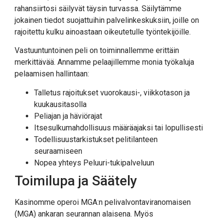
rahansiirtosi säilyvät täysin turvassa. Säilytämme
jokainen tiedot suojattuihin palvelinkeskuksiin, joille on
rajoitettu kulku ainoastaan oikeutetulle työntekijöille.
Vastuuntuntoinen peli on toiminnallemme erittäin
merkittävää. Annamme pelaajillemme monia työkaluja
pelaamisen hallintaan:
Talletus rajoitukset vuorokausi-, viikkotason ja
kuukausitasolla
Peliajan ja häviörajat
Itsesulkumahdollisuus määräajaksi tai lopullisesti
Todellisuustarkistukset pelitilanteen
seuraamiseen
Nopea yhteys Peluuri-tukipalveluun
Toimilupa ja Säätely
Kasinomme operoi MGA:n pelivalvontaviranomaisen
(MGA) ankaran seurannan alaisena. Myös