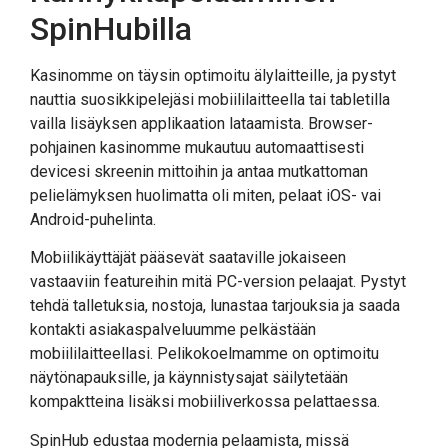
SpinHubilla
Kasinomme on täysin optimoitu älylaitteille, ja pystyt
nauttia suosikkipelejäsi mobiililaitteella tai tabletilla
vailla lisäyksen applikaation lataamista. Browser-
pohjainen kasinomme mukautuu automaattisesti
devicesi skreenin mittoihin ja antaa mutkattoman
pelielämyksen huolimatta oli miten, pelaat iOS- vai
Android-puhelinta.
Mobiilikäyttäjät pääsevät saataville jokaiseen
vastaaviin featureihin mitä PC-version pelaajat. Pystyt
tehdä talletuksia, nostoja, lunastaa tarjouksia ja saada
kontakti asiakaspalveluumme pelkästään
mobiililaitteellasi. Pelikokoelmamme on optimoitu
näytönapauksille, ja käynnistysajat säilytetään
kompaktteina lisäksi mobiiliverkossa pelattaessa.
SpinHub edustaa modernia pelaamista, missä