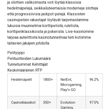
ja slottien valikoimasta voit löytää klassisia
hedelmäpelejä, seikkailuteemaisia moderneja slotteja
että progressiivisia jackpot-pelejä. Klassisten
casinopelien rakastajat löytävät tarjonnastamme
lukuisia muunnelmia korttipelistä, ruletista,
korttipeliklassikoista ja pokerista. Live-kasinomme
tarjoaa autenttista kasinotunnelmaa heti kotiimme
taitavien jakajien johdolla.
Pelityyppi
Pelituotteiden Lukumäärä
Tunnetuimmat Kehittäjät
Keskimääräinen RTP
Hedelmäpelit
1800+
NetEnt,
96.2%
Microgaming,
Play’n GO
Casinoklassikot
350+
Evolution
97.5%
Gaming,