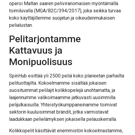
operoi Maltan saaren peliviranomaisen myöntämällä
toimiluvalla (MGA/B2C/394/2017), joka seikka turvaa
koko käyttäjillemme suojatun ja oikeudenmukaisen
pelialustan.
Pelitarjontamme
Kattavuus ja
Monipuolisuus
SpinHub esittää yli 2500 peliä koko planeetan parhailta
pelituottajilta. Kokoelmamme sisältää jokaisen
suosituimmat pelilajit kolikkopelejä unohtamatta, ja
laajennumme valikoimaamme jatkuvasti uusimmilla
pelijulkaisuilla. Yhteistyökumppaneinamme toimivat
sektorin kuuluisimmat brändit, jotka varmistavat
laadukkaan pelielämyksen jokaisella pelauskerralla.
Kolikkopelit käsittävät enemmistön kokoelmastamme,