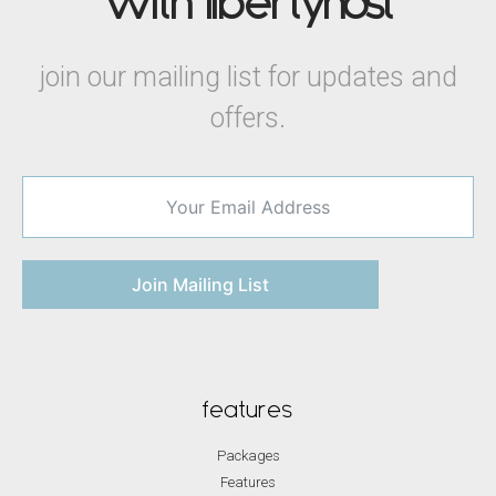
with liberty
host
join our mailing list for updates and
offers.
Join Mailing List
features
Packages
Features