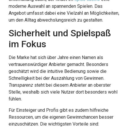
moderne Auswahl an spannenden Spielen. Das
Angebot umfasst dabei eine Vielzahl an Möglichkeiten,
um den Alltag abwechslungsreich zu gestalten.
Sicherheit und Spielspaß
im Fokus
Die Marke hat sich über Jahre einen Namen als
vertrauenswürdiger Anbieter gemacht. Besonders
geschätzt wird die intuitive Bedienung sowie die
Schnelligkeit bei der Auszahlung von Gewinnen.
Transparenz
steht bei diesem Anbieter an oberster
Stelle, weshalb sich viele Nutzer dort besonders wohl
fühlen.
Für Einsteiger und Profis gibt es zudem hilfreiche
Ressourcen, um die eigenen Gewinnchancen besser
einzuschätzen. Die wichtigsten Vorteile sind: