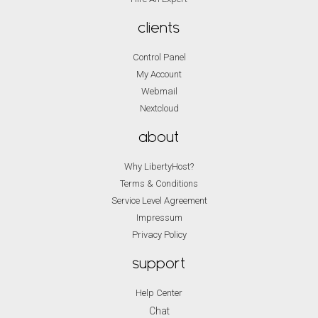
clients
Control Panel
My Account
Webmail
Nextcloud
about
Why LibertyHost?
Terms & Conditions
Service Level Agreement
Impressum
Privacy Policy
support
Help Center
Chat