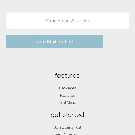
Join Mailing List
features
Packages
Features
NextCloud
get started
Join LibertyHost
Hire An Expert