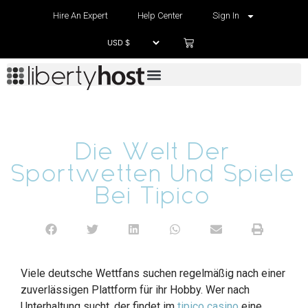
Hire An Expert
Help Center
Sign In
Die Welt Der
Sportwetten Und Spiele
Bei Tipico
Viele deutsche Wettfans suchen regelmäßig nach einer
zuverlässigen Plattform für ihr Hobby. Wer nach
Unterhaltung sucht, der findet im
tipico casino
eine