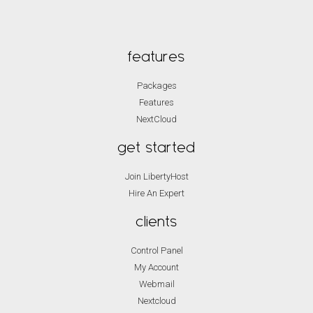
features
Packages
Features
NextCloud
get started
Join LibertyHost
Hire An Expert
clients
Control Panel
My Account
Webmail
Nextcloud