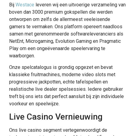
Bij
Westace
leveren wij een uitvoerige verzameling van
boven dan 3000 premium gokspellen die werden
ontworpen om zelfs de allermeest veeleisende
gamers te vermaken. Ons platform opereert naadloos
samen met gerenommeerde softwareleveranciers als
NetEnt, Microgaming, Evolution Gaming en Pragmatic
Play om een ongeëvenaarde speelervaring te
waarborgen.
Onze spelcatalogus is grondig opgezet en bevat
klassieke fruitmachines, moderne video slots met
progressieve jackpotten, echte tafelspellen en
realistische live dealer spelsessies. Iedere gebruiker
treft bij ons iets dat perfect aansluit bij zijn individuele
voorkeur en speelwijze.
Live Casino Vernieuwing
Ons live casino segment vertegenwoordigt de