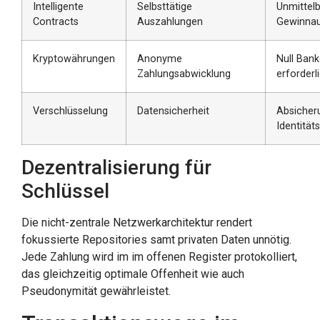
Intelligente
Selbsttätige
Unmittel
Contracts
Auszahlungen
Gewinnau
Kryptowährungen
Anonyme
Null Ban
Zahlungsabwicklung
erforderl
Verschlüsselung
Datensicherheit
Absicher
Identität
Dezentralisierung für
Schlüssel
Die nicht-zentrale Netzwerkarchitektur rendert
fokussierte Repositories samt privaten Daten unnötig.
Jede Zahlung wird im im offenen Register protokolliert,
das gleichzeitig optimale Offenheit wie auch
Pseudonymität gewährleistet.