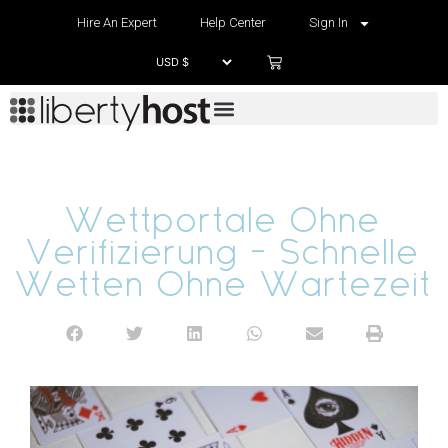
Hire An Expert
Help Center
Sign In
Wettportale Ohne
Verifizierung – Schnelle
Wetten Ohne Wartezeit