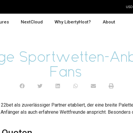
ures
NextCloud
Why LibertyHost?
About
tige Sportwetten-An
Fans
bet als zuverlässiger Partner etabliert, der eine breite Palett
Anfänger als auch erfahrene Wettfreunde anspricht. Besonders 
d Quoten