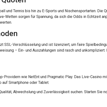
all und Tennis bis hin zu E-Sports und Nischensportarten. Die Q
Live-Wetten sorgen für Spannung, da sich die Odds in Echtzeit 
werten.
hoden
tzt SSL-Verschlüsselung und ist lizenziert, um faire Spielbeding
weisung – Ein- und Auszahlungen sind rasch und unkompliziert. 
p-Providern wie NetEnt und Pragmatic Play. Das Live-Casino mit 
b auf Smartphone oder Tablet.
ualität, Abwechslung und Zuverlässigkeit suchen. Starten Sie n