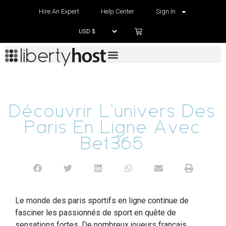
Hire An Expert
Help Center
Sign In
Découvrir L’univers Des
Paris En Ligne Avec
Bet365
Le monde des paris sportifs en ligne continue de
fasciner les passionnés de sport en quête de
sensations fortes. De nombreux joueurs français