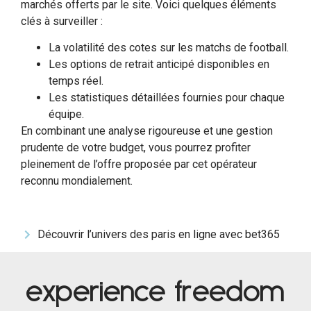
marchés offerts par le site. Voici quelques éléments
clés à surveiller :
La volatilité des cotes sur les matchs de football.
Les options de retrait anticipé disponibles en
temps réel.
Les statistiques détaillées fournies pour chaque
équipe.
En combinant une analyse rigoureuse et une gestion
prudente de votre budget, vous pourrez profiter
pleinement de l’offre proposée par cet opérateur
reconnu mondialement.
Découvrir l’univers des paris en ligne avec bet365
experience freedom