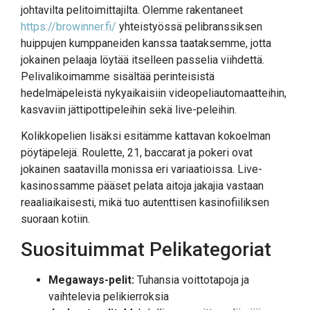
johtavilta pelitoimittajilta. Olemme rakentaneet
https://browinner.fi/
yhteistyössä pelibranssiksen
huippujen kumppaneiden kanssa taataksemme, jotta
jokainen pelaaja löytää itselleen passelia viihdettä.
Pelivalikoimamme sisältää perinteisistä
hedelmäpeleistä nykyaikaisiin videopeliautomaatteihin,
kasvaviin jättipottipeleihin sekä live-peleihin.
Kolikkopelien lisäksi esitämme kattavan kokoelman
pöytäpelejä. Roulette, 21, baccarat ja pokeri ovat
jokainen saatavilla monissa eri variaatioissa. Live-
kasinossamme pääset pelata aitoja jakajia vastaan
reaaliaikaisesti, mikä tuo autenttisen kasinofiiliksen
suoraan kotiin.
Suosituimmat Pelikategoriat
Megaways-pelit:
Tuhansia voittotapoja ja
vaihtelevia pelikierroksia