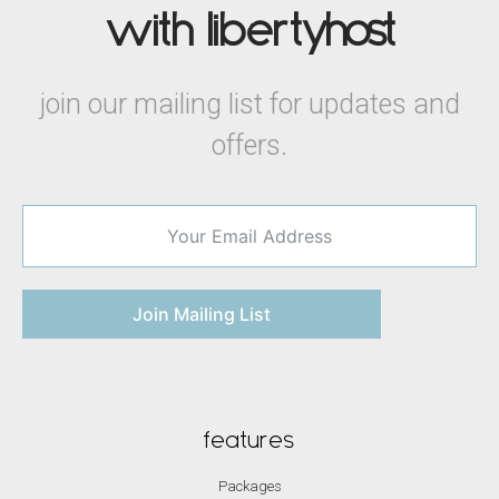
with liberty
host
join our mailing list for updates and
offers.
Join Mailing List
features
Packages