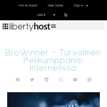
Hire An Expert
Help Center
Sign In
BroWinner – Turvalinen
Pelikumppanisi
Internetissä