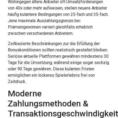
Wohingegen ältere Anbieter oft Umsatzforderungen
von 40x oder mehr aufweisen, stellen neuere Anbieter
häufig kulantere Bedingungen von 25-fach und 35-fach.
Jene maximale Auszahlungsgrenze bei
Prämiengewinnen variiert gleichfalls erheblich
zwischen verschiedenen Anbietern.
Zeitbasierte Beschränkungen zur die Erfüllung der
Bonuskonditionen sollten realistisch gestaltet bleiben.
Seriöse aktuelle Plattformen gewähren mindestens 30
Tage für die Umsetzung, während einige sogar sechzig
oder 90 Tage gewähren. Diese kulanten Fristen
ermöglichen ein lockeres Spielerlebnis frei von
Zeitdruck.
Moderne
Zahlungsmethoden &
Transaktionsgeschwindigkei