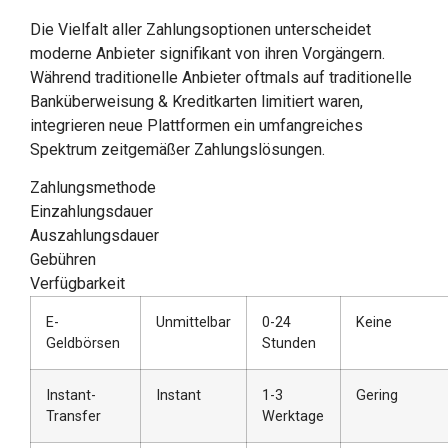
Die Vielfalt aller Zahlungsoptionen unterscheidet
moderne Anbieter signifikant von ihren Vorgängern.
Während traditionelle Anbieter oftmals auf traditionelle
Banküberweisung & Kreditkarten limitiert waren,
integrieren neue Plattformen ein umfangreiches
Spektrum zeitgemäßer Zahlungslösungen.
Zahlungsmethode
Einzahlungsdauer
Auszahlungsdauer
Gebühren
Verfügbarkeit
E-
Unmittelbar
0-24
Keine
Geldbörsen
Stunden
Instant-
Instant
1-3
Gering
Transfer
Werktage