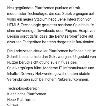
Neu gegründete Plattformen punkten oft mit
modernster Technologie, die das Spielvergnügen auf
völlig ein neues Stadium hebt. Jene Integration von
HTML5-Technologie gestattet nahtlose Spielabläufe
ohne notwendige Downloads oder Plugins. Adaptives
Design sorgt dafür, dass die Benutzeroberfläche auf
diversen Endgeräten bestens dargestellt funktioniert.
Die Ladezeiten aktueller Plattformen befinden sich im
Schnitt bei unterhalb drei Sek., was jene Ungeduld von
Nutzer berücksichtigt und zu ein flüssiges
Spielvergnügen führt. Moderne IT-Infrastrukturen und
Inhalts- Delivery Netzwerke gewährleisten stabile
Verbindungen auch bei hohem Nutzeraufkommen.
Technologiebereich
Klassische Plattformen
Neue Plattformen
Vorteil