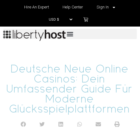
Hire An Expert
Help Center
Sign In
Deutsche Neue Online
Casinos: Dein
Umfassender Guide Für
Moderne
Glücksspielplattformen