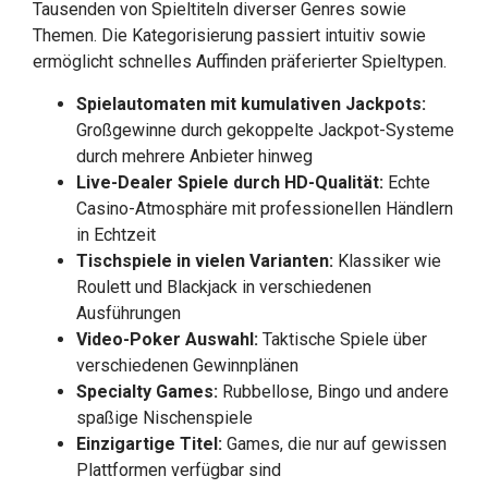
Tausenden von Spieltiteln diverser Genres sowie
Themen. Die Kategorisierung passiert intuitiv sowie
ermöglicht schnelles Auffinden präferierter Spieltypen.
Spielautomaten mit kumulativen Jackpots:
Großgewinne durch gekoppelte Jackpot-Systeme
durch mehrere Anbieter hinweg
Live-Dealer Spiele durch HD-Qualität:
Echte
Casino-Atmosphäre mit professionellen Händlern
in Echtzeit
Tischspiele in vielen Varianten:
Klassiker wie
Roulett und Blackjack in verschiedenen
Ausführungen
Video-Poker Auswahl:
Taktische Spiele über
verschiedenen Gewinnplänen
Specialty Games:
Rubbellose, Bingo und andere
spaßige Nischenspiele
Einzigartige Titel:
Games, die nur auf gewissen
Plattformen verfügbar sind