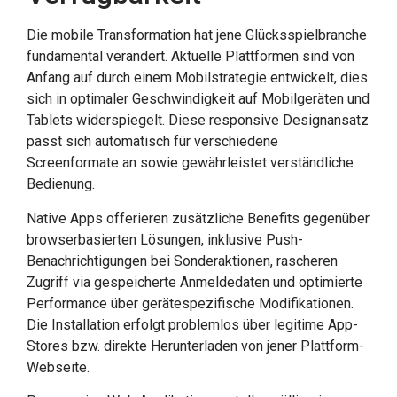
Die mobile Transformation hat jene Glücksspielbranche
fundamental verändert. Aktuelle Plattformen sind von
Anfang auf durch einem Mobilstrategie entwickelt, dies
sich in optimaler Geschwindigkeit auf Mobilgeräten und
Tablets widerspiegelt. Diese responsive Designansatz
passt sich automatisch für verschiedene
Screenformate an sowie gewährleistet verständliche
Bedienung.
Native Apps offerieren zusätzliche Benefits gegenüber
browserbasierten Lösungen, inklusive Push-
Benachrichtigungen bei Sonderaktionen, rascheren
Zugriff via gespeicherte Anmeldedaten und optimierte
Performance über gerätespezifische Modifikationen.
Die Installation erfolgt problemlos über legitime App-
Stores bzw. direkte Herunterladen von jener Plattform-
Webseite.