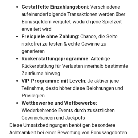
Gestaffelte Einzahlungsboni:
Verschiedene
aufeinanderfolgende Transaktionen werden über
Bonusgeldern vergütet, wodurch jene Spielzeit
erweitert wird
Freispiele ohne Zahlung:
Chance, die Seite
risikofrei zu testen & echte Gewinne zu
generieren
Rückerstattungsprogramme:
Anteilige
Rückerstattung für Verlusten innerhalb bestimmte
Zeiträume hinweg
VIP-Programme mit Leveln:
Je aktiver jene
Teilnahme, desto höher diese Belohnungen und
Privilegien
Wettbewerbe und Wettbewerbe:
Wiederkehrende Events durch zusätzlichen
Gewinnchancen und Jackpots
Diese Umsatzbedingungen benötigen besondere
Achtsamkeit bei einer Bewertung von Bonusangeboten.