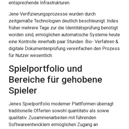
entsprechende Infrastrukturen.
Jene Verifizierungsprozesse wurden durch
zeitgemäße Technologien deutlich beschleunigt. Indes
früher mehrere Tage zur die Identitätsprüfung benötigt
worden sind, ermöglichen automatische Systeme heute
eine Kontrolle innerhalb paar Stunden. Bio- Verfahren &
digitale Dokumentenprüfung vereinfachen den Prozess
für Nutzer wesentlich.
Spielportfolio und
Bereiche für gehobene
Spieler
Jenes Spielportfolio moderner Plattformen überragt
traditionelle Offerten sowohl quantitativ als sowie
qualitativ. Zusammenarbeiten mit führenden
Softwareentwicklern ermöglichen Zugang an