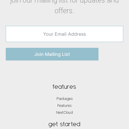
join our mailing list for updates and
offers.
Join Mailing List
features
Packages
Features
NextCloud
get started