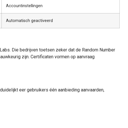
Accountinstellingen
Automatisch geactiveerd
 Labs. Die bedrijven toetsen zeker dat de Random Number
auwkeurig zijn. Certificaten vormen op aanvraag
duidelijkt eer gebruikers één aanbieding aanvaarden,