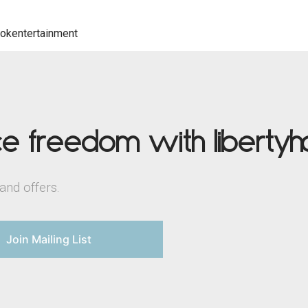
Gokentertainment
e freedom with liberty
h
 and offers.
Join Mailing List