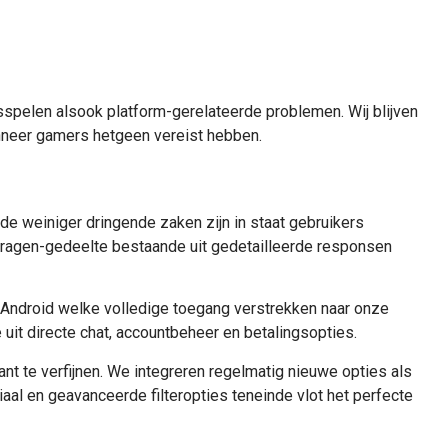
spelen alsook platform-gerelateerde problemen. Wij blijven
anneer gamers hetgeen vereist hebben.
de weiniger dringende zaken zijn in staat gebruikers
 vragen-gedeelte bestaande uit gedetailleerde responsen
 Android welke volledige toegang verstrekken naar onze
uit directe chat, accountbeheer en betalingsopties.
t te verfijnen. We integreren regelmatig nieuwe opties als
l en geavanceerde filteropties teneinde vlot het perfecte