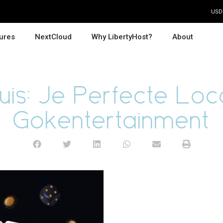
ures
NextCloud
Why LibertyHost?
About
is: Je Perfecte Loca
Gokentertainment