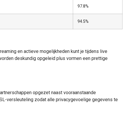
97.8%
94.5%
eaming en actieve mogelijkheden kunt je tijdens live
s worden deskundig opgeleid plus vormen een prettige
 partnerschappen opgezet naast vooraanstaande
SL-versleuteling zodat alle privacygevoelige gegevens te