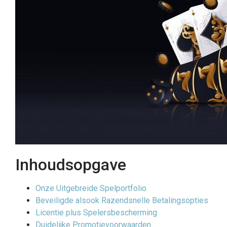
Inhoudsopgave
Onze Uitgebreide Spelportfolio
Beveiligde alsook Razendsnelle Betalingsopties
Licentie plus Spelersbescherming
Duidelijke Promotievoorwaarden