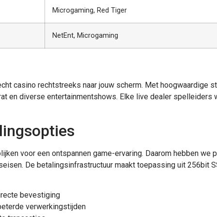
Microgaming, Red Tiger
NetEnt, Microgaming
echt casino rechtstreeks naar jouw scherm. Met hoogwaardige str
arat en diverse entertainmentshows. Elke live dealer spelleider
lingsopties
l blijken voor een ontspannen game-ervaring. Daarom hebben we
isen. De betalingsinfrastructuur maakt toepassing uit 256bit S
irecte bevestiging
beterde verwerkingstijden