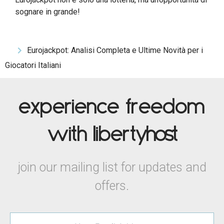
sognare in grande!
Eurojackpot: Analisi Completa e Ultime Novità per i
Giocatori Italiani
experience freedom
with liberty
host
join our mailing list for updates and
offers.