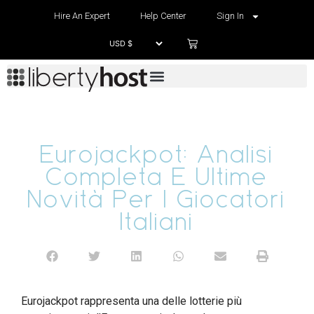
Hire An Expert
Help Center
Sign In
Eurojackpot: Analisi
Completa E Ultime
Novità Per I Giocatori
Italiani
Eurojackpot rappresenta una delle lotterie più