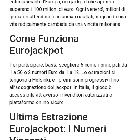
entusiasmanti d’Europa, con jackpot che spesso
superano i 100 milioni di euro. Ogni venerdì, milioni di
giocatori attendono con ansia i risultati, sognando una
vita radicalmente cambiata da una vincita milionaria.
Come Funziona
Eurojackpot
Per partecipare, basta scegliere 5 numeri principali da
1 a 50 e 2 numeri Euro da 1 a 12. Le estrazioni si
tengono a Helsinki, e i premi sono progressivi fino
all’assegnazione del jackpot. In Italia, il gioco è
accessibile attraverso i rivenditori autorizzati o
piattaforme online sicure.
Ultima Estrazione
Eurojackpot: I Numeri