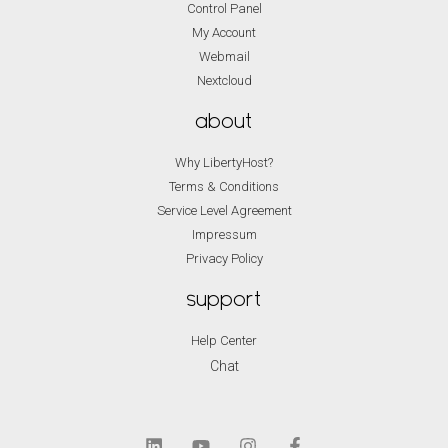
Control Panel
My Account
Webmail
Nextcloud
about
Why LibertyHost?
Terms & Conditions
Service Level Agreement
Impressum
Privacy Policy
support
Help Center
Chat