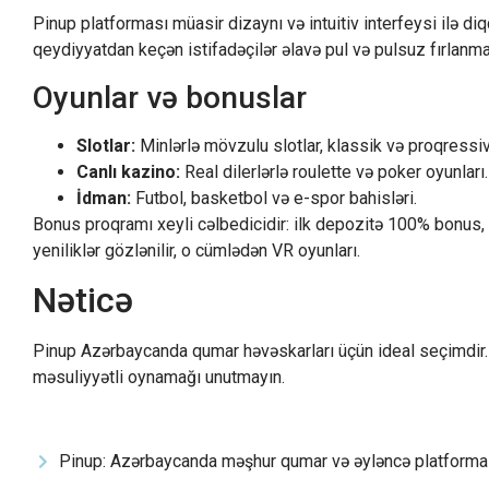
Pinup platforması müasir dizaynı və intuitiv interfeysi ilə d
qeydiyyatdan keçən istifadəçilər əlavə pul və pulsuz fırlanma
Oyunlar və bonuslar
Slotlar:
Minlərlə mövzulu slotlar, klassik və proqressiv
Canlı kazino:
Real dilerlərlə roulette və poker oyunları.
İdman:
Futbol, basketbol və e-spor bahisləri.
Bonus proqramı xeyli cəlbedicidir: ilk depozitə 100% bonus, 
yeniliklər gözlənilir, o cümlədən VR oyunları.
Nəticə
Pinup Azərbaycanda qumar həvəskarları üçün ideal seçimdir. 
məsuliyyətli oynamağı unutmayın.
Pinup: Azərbaycanda məşhur qumar və əyləncə platforma