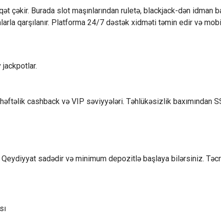
iqqət çəkir. Burada slot maşınlarından ruletə, blackjack-dən idman 
larla qarşılanır. Platforma 24/7 dəstək xidməti təmin edir və mobi
 jackpotlar.
həftəlik cashback və VIP səviyyələri. Təhlükəsizlik baxımından SSL
Qeydiyyat sadədir və minimum depozitlə başlaya bilərsiniz. Təcrü
sı