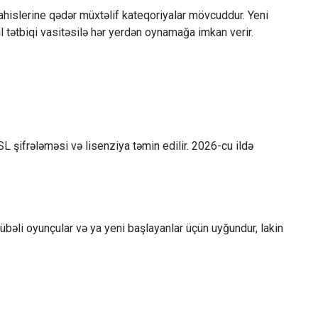
bahislerine qədər müxtəlif kateqoriyalar mövcuddur. Yeni
l tətbiqi vasitəsilə hər yerdən oynamağa imkan verir.
 şifrələməsi və lisenziya təmin edilir. 2026-cu ildə
bəli oyunçular və ya yeni başlayanlar üçün uyğundur, lakin