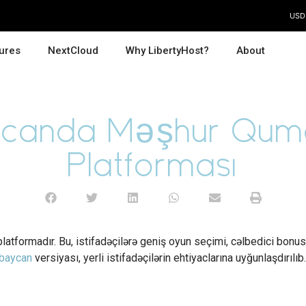
ures
NextCloud
Why LibertyHost?
About
aycanda Məşhur Qum
Platforması
formadır. Bu, istifadəçilərə geniş oyun seçimi, cəlbedici bonuslar 
rbaycan
versiyası, yerli istifadəçilərin ehtiyaclarına uyğunlaşdırılıb.