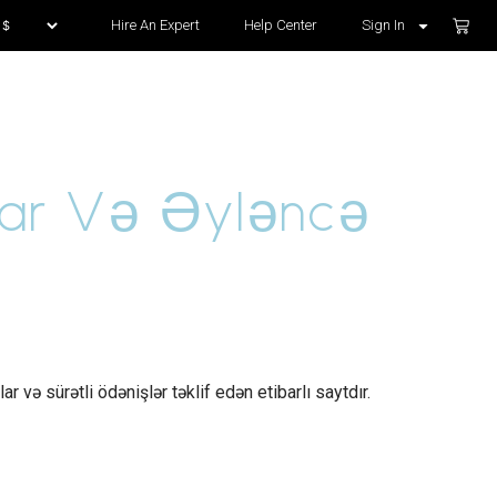
Hire An Expert
Help Center
Sign In
ar Və Əyləncə
və sürətli ödənişlər təklif edən etibarlı saytdır.