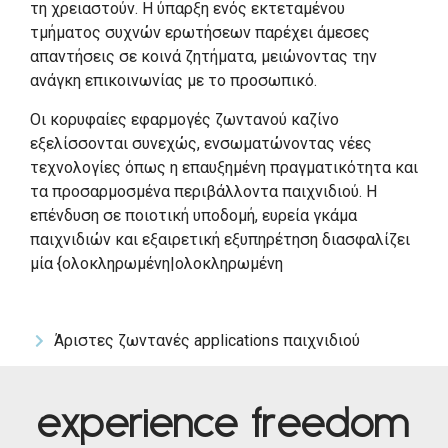
τη χρειαστούν. Η ύπαρξη ενός εκτεταμένου
τμήματος συχνών ερωτήσεων παρέχει άμεσες
απαντήσεις σε κοινά ζητήματα, μειώνοντας την
ανάγκη επικοινωνίας με το προσωπικό.
Οι κορυφαίες εφαρμογές ζωντανού καζίνο
εξελίσσονται συνεχώς, ενσωματώνοντας νέες
τεχνολογίες όπως η επαυξημένη πραγματικότητα και
τα προσαρμοσμένα περιβάλλοντα παιχνιδιού. Η
επένδυση σε ποιοτική υποδομή, ευρεία γκάμα
παιχνιδιών και εξαιρετική εξυπηρέτηση διασφαλίζει
μία {ολοκληρωμένη|ολοκληρωμένη
Άριστες ζωντανές applications παιχνιδιού
experience freedom