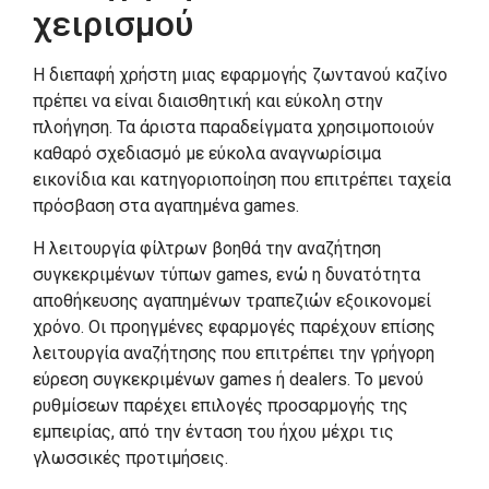
χειρισμού
Η διεπαφή χρήστη μιας εφαρμογής ζωντανού καζίνο
πρέπει να είναι διαισθητική και εύκολη στην
πλοήγηση. Τα άριστα παραδείγματα χρησιμοποιούν
καθαρό σχεδιασμό με εύκολα αναγνωρίσιμα
εικονίδια και κατηγοριοποίηση που επιτρέπει ταχεία
πρόσβαση στα αγαπημένα games.
Η λειτουργία φίλτρων βοηθά την αναζήτηση
συγκεκριμένων τύπων games, ενώ η δυνατότητα
αποθήκευσης αγαπημένων τραπεζιών εξοικονομεί
χρόνο. Οι προηγμένες εφαρμογές παρέχουν επίσης
λειτουργία αναζήτησης που επιτρέπει την γρήγορη
εύρεση συγκεκριμένων games ή dealers. Το μενού
ρυθμίσεων παρέχει επιλογές προσαρμογής της
εμπειρίας, από την ένταση του ήχου μέχρι τις
γλωσσικές προτιμήσεις.