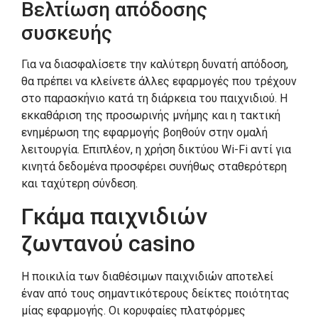
Βελτίωση απόδοσης
συσκευής
Για να διασφαλίσετε την καλύτερη δυνατή απόδοση,
θα πρέπει να κλείνετε άλλες εφαρμογές που τρέχουν
στο παρασκήνιο κατά τη διάρκεια του παιχνιδιού. Η
εκκαθάριση της προσωρινής μνήμης και η τακτική
ενημέρωση της εφαρμογής βοηθούν στην ομαλή
λειτουργία. Επιπλέον, η χρήση δικτύου Wi-Fi αντί για
κινητά δεδομένα προσφέρει συνήθως σταθερότερη
και ταχύτερη σύνδεση.
Γκάμα παιχνιδιών
ζωντανού casino
Η ποικιλία των διαθέσιμων παιχνιδιών αποτελεί
έναν από τους σημαντικότερους δείκτες ποιότητας
μίας εφαρμογής. Οι κορυφαίες πλατφόρμες