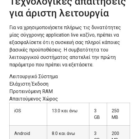
Τεχνολογικές απαιτήσεις
για άριστη λειτουργία
Για να χρησιμοποιήσετε πλήρως τις δυνατότητες
μίας σύγχρονης application live καζίνο, πρέπει να
εξασφαλίσετε ότι η συσκευή σας πληροί κάποιες
βασικές προϋποθέσεις. Η συμβατότητα του
λειτουργικού συστήματος αποτελεί την πρώτη
παράμετρο που πρέπει να εξετάσετε.
Λειτουργικό Σύστημα
Ελάχιστη Έκδοση
Προτεινόμενη RAM
Απαιτούμενος Χώρος
iOS
13.0 και άνω
3
250
GB
MB
Android
8.0 και άνω
3
200