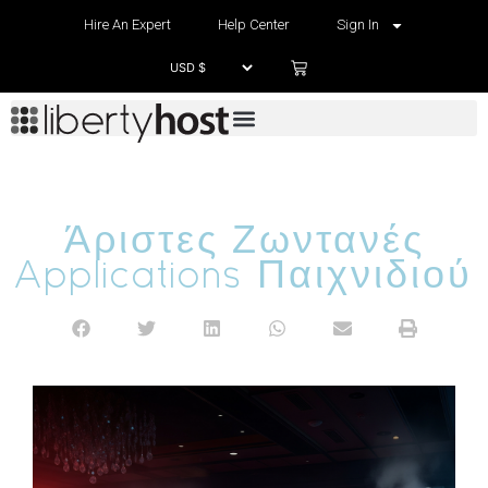
Hire An Expert
Help Center
Sign In
Άριστες Ζωντανές
Applications Παιχνιδιού