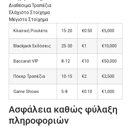
Διαθέσιμα Τραπέζια
Ελάχιστο Στοίχημα
Μέγιστο Στοίχημα
Κλασική Ρουλέτα
15-20
€0.50
€5,000
Blackjack Εκδόσεις
25-30
€1
€10,000
Baccarat VIP
8-12
€10
€50,000
Πόκερ Τραπέζια
10-15
€2
€2,500
Game Shows
5-8
€0.10
€1,000
Ασφάλεια καθώς φύλαξη
πληροφοριών