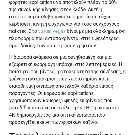
φορητές applications να αποτελούν πλέον το 60%
της συνολικής κίνησης στον κλάδο. Αυτή η
στατιστική επιβεβαιώνει τη σημασία που έχει
κερδίσει η κινητή ψυχαγωγία για τους σύγχρονους
παίκτες. Στο
vulkan vegas
δίνουμε μια ολοκληρωμένη
πλατφόρμα που ανταποκρίνεται στις υψηλότερες
προσδοκίες των απαιτητικών χρηστών.
Η διαφορά ανάμεσα σε μια συνηθισμένη και μία
εξαιρετική εφαρμογή υπάρχει στις λεπτομέρειες. Η
ποιότητα του βίντεο, η σταθερότητα της σύνδεσης, η
γρήγορη ανταπόκριση των χειριστηρίων και η
διαισθητική διεπαφή αποτελούν καθοριστικούς
παράγοντες. Οι κορυφαίες applications
χρησιμοποιούν κάμερες υψηλής ευκρίνειας που
μεταδίδουν εικόνα σε ανάλυση Full HD ή ακόμα και
4K, δημιουργώντας μια οπτική εμπειρία που
προσεγγίζει εκείνη των φυσικών καζίνο.