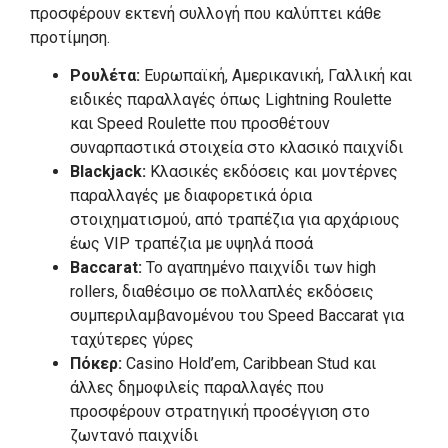
προσφέρουν εκτενή συλλογή που καλύπτει κάθε
προτίμηση.
Ρουλέτα:
Ευρωπαϊκή, Αμερικανική, Γαλλική και
ειδικές παραλλαγές όπως Lightning Roulette
και Speed Roulette που προσθέτουν
συναρπαστικά στοιχεία στο κλασικό παιχνίδι
Blackjack:
Κλασικές εκδόσεις και μοντέρνες
παραλλαγές με διαφορετικά όρια
στοιχηματισμού, από τραπέζια για αρχάριους
έως VIP τραπέζια με υψηλά ποσά
Baccarat:
Το αγαπημένο παιχνίδι των high
rollers, διαθέσιμο σε πολλαπλές εκδόσεις
συμπεριλαμβανομένου του Speed Baccarat για
ταχύτερες γύρες
Πόκερ:
Casino Hold’em, Caribbean Stud και
άλλες δημοφιλείς παραλλαγές που
προσφέρουν στρατηγική προσέγγιση στο
ζωντανό παιχνίδι