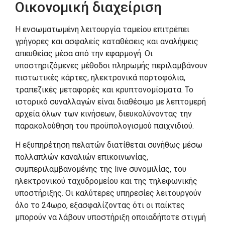
Οικονομική διαχείριση
Η ενσωματωμένη λειτουργία ταμείου επιτρέπει
γρήγορες και ασφαλείς καταθέσεις και αναλήψεις
απευθείας μέσα από την εφαρμογή. Οι
υποστηριζόμενες μέθοδοι πληρωμής περιλαμβάνουν
πιστωτικές κάρτες, ηλεκτρονικά πορτοφόλια,
τραπεζικές μεταφορές και κρυπτονομίσματα. Το
ιστορικό συναλλαγών είναι διαθέσιμο με λεπτομερή
αρχεία όλων των κινήσεων, διευκολύνοντας την
παρακολούθηση του προϋπολογισμού παιχνιδιού.
Η εξυπηρέτηση πελατών διατίθεται συνήθως μέσω
πολλαπλών καναλιών επικοινωνίας,
συμπεριλαμβανομένης της live συνομιλίας, του
ηλεκτρονικού ταχυδρομείου και της τηλεφωνικής
υποστήριξης. Οι καλύτερες υπηρεσίες λειτουργούν
όλο το 24ωρο, εξασφαλίζοντας ότι οι παίκτες
μπορούν να λάβουν υποστήριξη οποιαδήποτε στιγμή