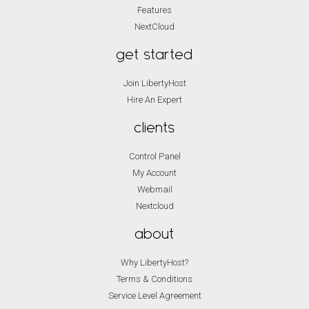
Features
NextCloud
get started
Join LibertyHost
Hire An Expert
clients
Control Panel
My Account
Webmail
Nextcloud
about
Why LibertyHost?
Terms & Conditions
Service Level Agreement