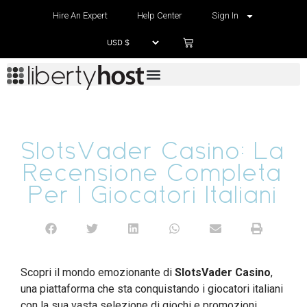
Hire An Expert
Help Center
Sign In
SlotsVader Casino: La
Recensione Completa
Per I Giocatori Italiani
Scopri il mondo emozionante di
SlotsVader Casino
,
una piattaforma che sta conquistando i giocatori italiani
con la sua vasta selezione di giochi e promozioni