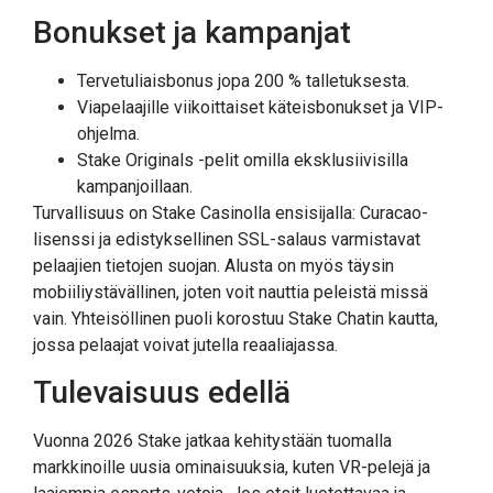
Bonukset ja kampanjat
Tervetuliaisbonus jopa 200 % talletuksesta.
Viapelaajille viikoittaiset käteisbonukset ja VIP-
ohjelma.
Stake Originals -pelit omilla eksklusiivisilla
kampanjoillaan.
Turvallisuus on Stake Casinolla ensisijalla: Curacao-
lisenssi ja edistyksellinen SSL-salaus varmistavat
pelaajien tietojen suojan. Alusta on myös täysin
mobiiliystävällinen, joten voit nauttia peleistä missä
vain. Yhteisöllinen puoli korostuu Stake Chatin kautta,
jossa pelaajat voivat jutella reaaliajassa.
Tulevaisuus edellä
Vuonna 2026 Stake jatkaa kehitystään tuomalla
markkinoille uusia ominaisuuksia, kuten VR-pelejä ja