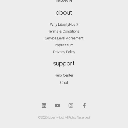
Nextcloud
about
Why LibertyHost?
Terms & Conditions
Service Level Agreement
Impressum
Privacy Policy
support
Help Center
Chat
©2026 LibertyHost. All Rights Reserved.