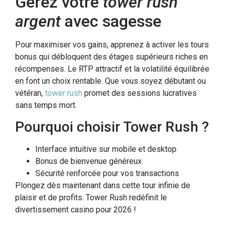
Gérez votre
tower rush
argent
avec sagesse
Pour maximiser vos gains, apprenez à activer les tours
bonus qui débloquent des étages supérieurs riches en
récompenses. Le RTP attractif et la volatilité équilibrée
en font un choix rentable. Que vous soyez débutant ou
vétéran,
tower rush
promet des sessions lucratives
sans temps mort.
Pourquoi choisir Tower Rush ?
Interface intuitive sur mobile et desktop
Bonus de bienvenue généreux
Sécurité renforcée pour vos transactions
Plongez dès maintenant dans cette tour infinie de
plaisir et de profits. Tower Rush redéfinit le
divertissement casino pour 2026 !