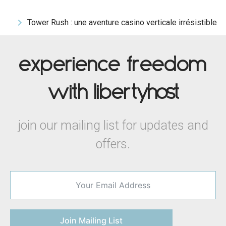
Tower Rush : une aventure casino verticale irrésistible
experience freedom
with liberty
host
join our mailing list for updates and
offers.
Join Mailing List