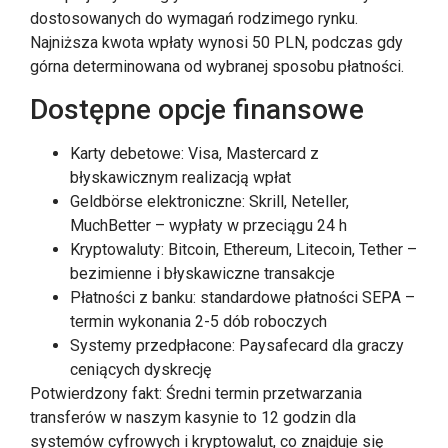
dostosowanych do wymagań rodzimego rynku.
Najniższa kwota wpłaty wynosi 50 PLN, podczas gdy
górna determinowana od wybranej sposobu płatności.
Dostępne opcje finansowe
Karty debetowe: Visa, Mastercard z
błyskawicznym realizacją wpłat
Geldbörse elektroniczne: Skrill, Neteller,
MuchBetter – wypłaty w przeciągu 24 h
Kryptowaluty: Bitcoin, Ethereum, Litecoin, Tether –
bezimienne i błyskawiczne transakcje
Płatności z banku: standardowe płatności SEPA –
termin wykonania 2-5 dób roboczych
Systemy przedpłacone: Paysafecard dla graczy
ceniących dyskrecję
Potwierdzony fakt: Średni termin przetwarzania
transferów w naszym kasynie to 12 godzin dla
systemów cyfrowych i kryptowalut, co znajduje się