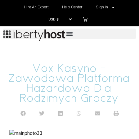
Hire An Expert
Help Center
Sign In
Vox Kasyno –
Zawodowa Platforma
Hazardowa Dla
Rodzimych Graczy