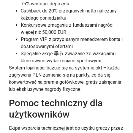
75% wartości depozytu
Cashback do 20% przegranych netto naliczany
każdego poniedziałku
Konkursowe zmagania z funduszami nagród
więcej niż 50,000 EUR
Program VIP z przypisanym menedżerem konta i
dostosowanymi ofertami
Specjalne akcje 季节 związane ze wakacjami i
kluczowymi wydarzeniami sportowymi
System lojalności bazuje się na systemie pkt – każda
zagrywana PLN zamienia się na punkty, co da się
konwertować na premie gotówkowe, gratis zakręcenia
lub ekskluzywne nagrody fizyczne.
Pomoc techniczny dla
użytkowników
Ekipa wsparcia technicznej jest do użytku graczy przez