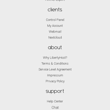
clients
Control Panel
My Account
Webmail
Nextcloud
about
Why LibertyHost?
Terms & Conditions
Service Level Agreement
Impressum
Privacy Policy
support
Help Center
Chat