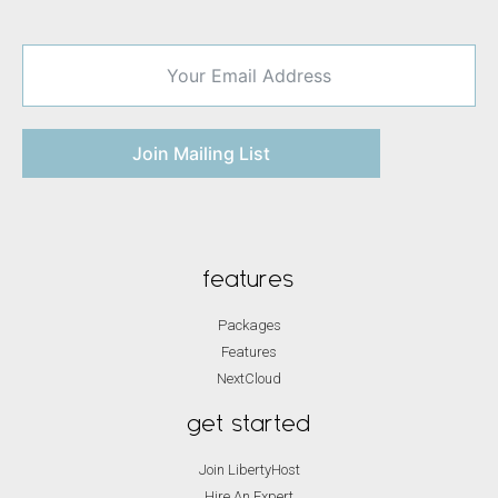
Join Mailing List
features
Packages
Features
NextCloud
get started
Join LibertyHost
Hire An Expert