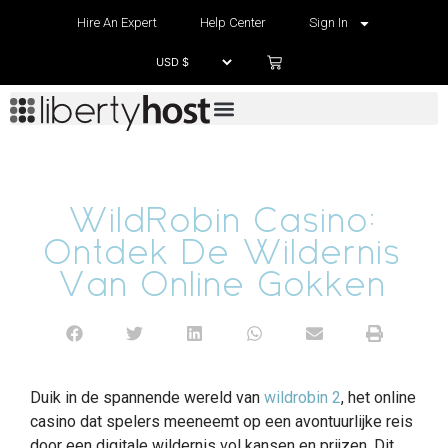
Hire An Expert
Help Center
Sign In
WildRobin Casino:
Ontdek De Wildernis
Van Online Gokken
Duik in de spannende wereld van
wildrobin 2
, het online
casino dat spelers meeneemt op een avontuurlijke reis
door een digitale wildernis vol kansen en prijzen. Dit