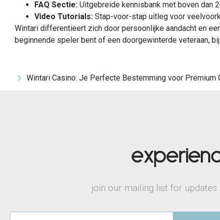
FAQ Sectie:
Uitgebreide kennisbank met boven dan 2
Video Tutorials:
Stap-voor-stap uitleg voor veelvo
Wintari differentieert zich door persoonlijke aandacht en ee
beginnende speler bent of een doorgewinterde veteraan, bij o
Wintari Casino: Je Perfecte Bestemming voor Premium O
experienc
join our mailing list for updates