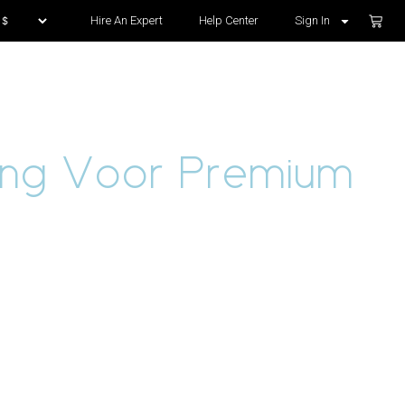
Hire An Expert
Help Center
Sign In
ming Voor Premium
t