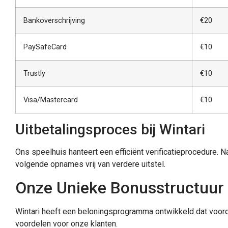
Bankoverschrijving
€20
PaySafeCard
€10
Trustly
€10
Visa/Mastercard
€10
Uitbetalingsproces bij Wintari
Ons speelhuis hanteert een efficiënt verificatieprocedure. 
volgende opnames vrij van verdere uitstel.
Onze Unieke Bonusstructuur
Wintari heeft een beloningsprogramma ontwikkeld dat voord
voordelen voor onze klanten.