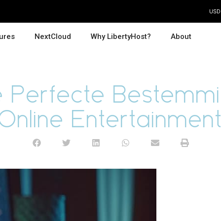
ures
NextCloud
Why LibertyHost?
About
Je Perfecte Bestem
Online Entertainmen