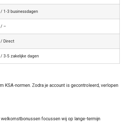
 / 1-3 businessdagen
 / –
 / Direct
 / 3-5 zakelijke dagen
orm KSA-normen. Zodra je account is gecontroleerd, verlopen
e welkomstbonussen focussen wij op lange-termijn