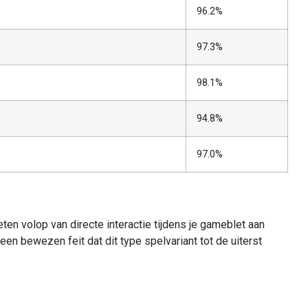
96.2%
97.3%
98.1%
94.8%
97.0%
ten volop van directe interactie tijdens je gameblet aan
en bewezen feit dat dit type spelvariant tot de uiterst