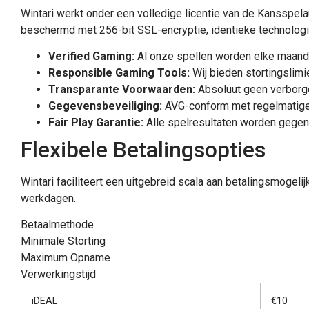
Wintari werkt onder een volledige licentie van de Kansspel
beschermd met 256-bit SSL-encryptie, identieke technologie 
Verified Gaming:
Al onze spellen worden elke maand 
Responsible Gaming Tools:
Wij bieden stortingslimi
Transparante Voorwaarden:
Absoluut geen verborg
Gegevensbeveiliging:
AVG-conform met regelmatige 
Fair Play Garantie:
Alle spelresultaten worden gege
Flexibele Betalingsopties
Wintari faciliteert een uitgebreid scala aan betalingsmogel
werkdagen.
Betaalmethode
Minimale Storting
Maximum Opname
Verwerkingstijd
iDEAL
€10