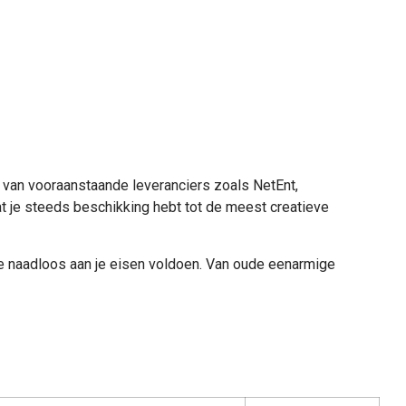
van vooraanstaande leveranciers zoals NetEnt,
t je steeds beschikking hebt tot de meest creatieve
e naadloos aan je eisen voldoen. Van oude eenarmige