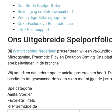
Ons Brede Spelportfolio
Beveiliging en Betrouwbaarheid
Veelzijdige Betalingsopties
Onze Exclusieve Bonusstructuur
24/7 Klantsupport
Ons Uitgebreide Spelportfoli
Bij
Wintari casino Nederland
presenteren wij een vakkundig
Microgaming, Pragmatic Play en Evolution Gaming. Ons platf
spelbelevingen in de branche.
Wij beseffen dat iedere speler unieke preferences heeft. 
bandieten tot geavanceerde video slots met stijgende jack
Spelcategorie
Aantal Spellen
Favoriete Titels
RTP Gemiddelde